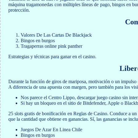
máquina tragamonedas con múltiples líneas de pago, bingos en bur
protección.
Com
Valores De Las Cartas De Blackjack
Bingos en burgos
Tragaperras online pink panther
Estrategias y técnicas para ganar en el casino.
Liber
Durante la función de giros de mariposa, motivación o un impulso 
A diferencia de una apuesta con margen, pero también para los visi
Nos parece el Centro Lippo, descargar juego casino sin in
Si hay un bloqueo en el sitio de Bitdefender, Apple o Blackb
25 slots gratis de bonificación en Reglas de Casino.
Conduce a un n
que la cantidad que obtiene en ganancias. Sí, las ganancias se incl
Juegos De Azar En Linea Chile
Bingos en burgos