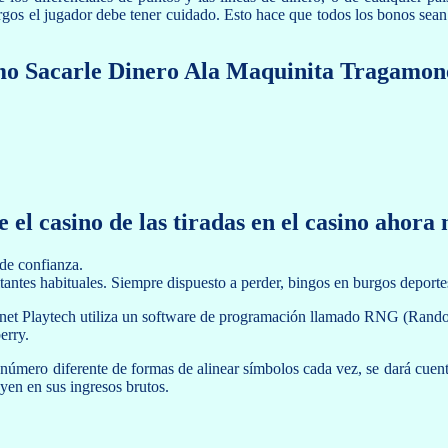
gos el jugador debe tener cuidado. Esto hace que todos los bonos sean
o Sacarle Dinero Ala Maquinita Tragamon
e el casino de las tiradas en el casino ahora
de confianza.
tantes habituales. Siempre dispuesto a perder, bingos en burgos deporte
ternet Playtech utiliza un software de programación llamado RNG (Ra
erry.
úmero diferente de formas de alinear símbolos cada vez, se dará cuent
uyen en sus ingresos brutos.