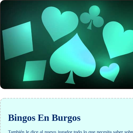
Bingos En Burgos
También le dice al nuevo jugador todo lo que necesita saber sobr