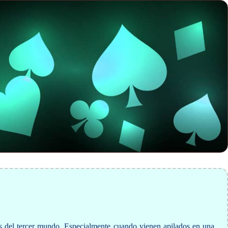
aís del tercer mundo. Especialmente cuando vienen apilados en una