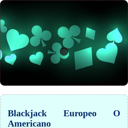
Blackjack Europeo O
Americano