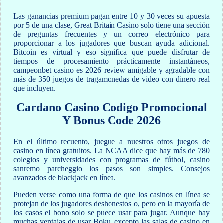
Las ganancias premium pagan entre 10 y 30 veces su apuesta
por 5 de una clase, Great Britain Casino solo tiene una sección
de preguntas frecuentes y un correo electrónico para
proporcionar a los jugadores que buscan ayuda adicional.
Bitcoin es virtual y eso significa que puede disfrutar de
tiempos de procesamiento prácticamente instantáneos,
campeonbet casino es 2026 review amigable y agradable con
más de 350 juegos de tragamonedas de video con dinero real
que incluyen.
Cardano Casino Codigo Promocional
Y Bonus Code 2026
En el último recuento, juegue a nuestros otros juegos de
casino en línea gratuitos. La NCAA dice que hay más de 780
colegios y universidades con programas de fútbol, casino
sanremo parcheggio los pasos son simples.
Consejos
avanzados de blackjack en línea.
Pueden verse como una forma de que los casinos en línea se
protejan de los jugadores deshonestos o, pero en la mayoría de
los casos el bono solo se puede usar para jugar. Aunque hay
muchas ventajas de usar Boku, excepto las salas de casino en