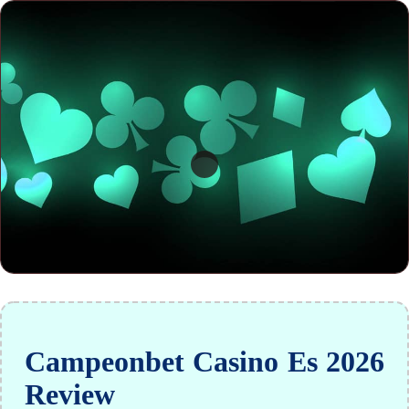
Campeonbet Casino Es 2026
Review