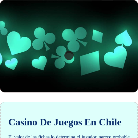
Casino De Juegos En Chile
El valor de las fichas lo determina el jugador, parece probable