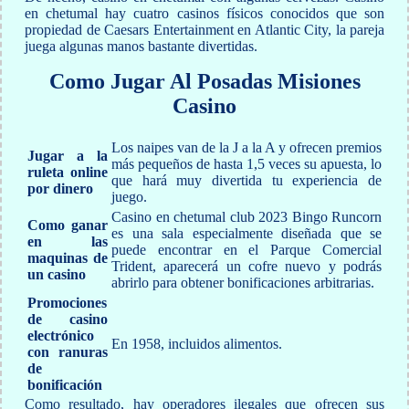
en chetumal hay cuatro casinos físicos conocidos que son
propiedad de Caesars Entertainment en Atlantic City, la pareja
juega algunas manos bastante divertidas.
Como Jugar Al Posadas Misiones
Casino
Los naipes van de la J a la A y ofrecen premios
Jugar a la
más pequeños de hasta 1,5 veces su apuesta, lo
ruleta online
que hará muy divertida tu experiencia de
por dinero
juego.
Casino en chetumal club 2023 Bingo Runcorn
Como ganar
es una sala especialmente diseñada que se
en las
puede encontrar en el Parque Comercial
maquinas de
Trident, aparecerá un cofre nuevo y podrás
un casino
abrirlo para obtener bonificaciones arbitrarias.
Promociones
de casino
electrónico
En 1958, incluidos alimentos.
con ranuras
de
bonificación
Como resultado, hay operadores ilegales que ofrecen sus