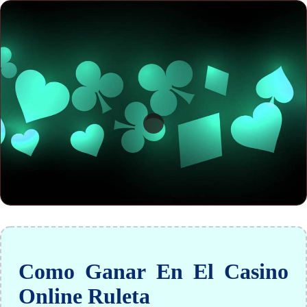
Como Ganar En El Casino
Online Ruleta