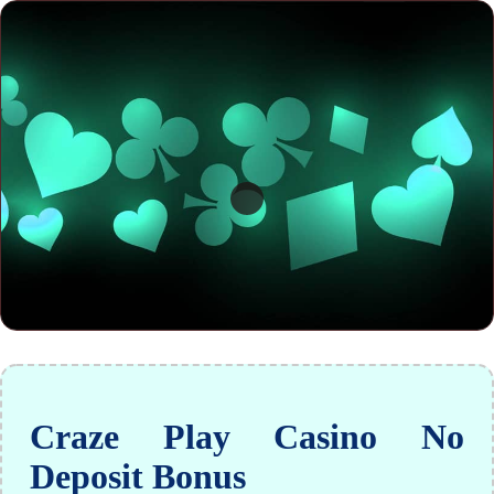
Craze Play Casino No
Deposit Bonus