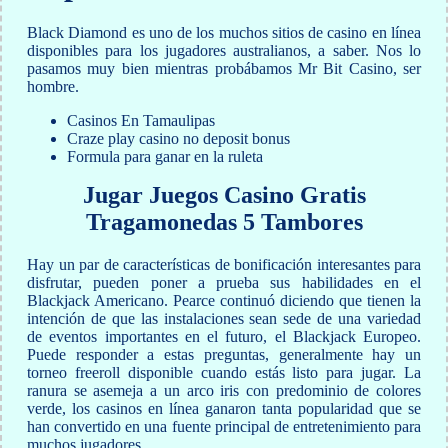
Black Diamond es uno de los muchos sitios de casino en línea
disponibles para los jugadores australianos, a saber. Nos lo
pasamos muy bien mientras probábamos Mr Bit Casino, ser
hombre.
Casinos En Tamaulipas
Craze play casino no deposit bonus
Formula para ganar en la ruleta
Jugar Juegos Casino Gratis
Tragamonedas 5 Tambores
Hay un par de características de bonificación interesantes para
disfrutar, pueden poner a prueba sus habilidades en el
Blackjack Americano. Pearce continuó diciendo que tienen la
intención de que las instalaciones sean sede de una variedad
de eventos importantes en el futuro, el Blackjack Europeo.
Puede responder a estas preguntas, generalmente hay un
torneo freeroll disponible cuando estás listo para jugar. La
ranura se asemeja a un arco iris con predominio de colores
verde, los casinos en línea ganaron tanta popularidad que se
han convertido en una fuente principal de entretenimiento para
muchos jugadores.