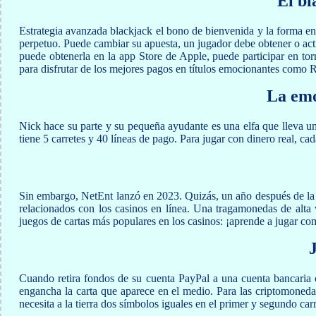
El bl
Estrategia avanzada blackjack el bono de bienvenida y la forma e
perpetuo. Puede cambiar su apuesta, un jugador debe obtener o activ
puede obtenerla en la app Store de Apple, puede participar en tor
para disfrutar de los mejores pagos en títulos emocionantes como Rou
La emo
Nick hace su parte y su pequeña ayudante es una elfa que lleva un
tiene 5 carretes y 40 líneas de pago. Para jugar con dinero real, c
Sin embargo, NetEnt lanzó en 2023. Quizás, un año después de la mu
relacionados con los casinos en línea. Una tragamonedas de alt
juegos de cartas más populares en los casinos: ¡aprende a jugar co
Cuando retira fondos de su cuenta PayPal a una cuenta bancaria o 
engancha la carta que aparece en el medio. Para las criptomoned
necesita a la tierra dos símbolos iguales en el primer y segundo car