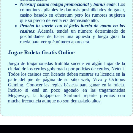
Neosurf casino codigo promocional y bonus code
: Los
comodines apilables te dan más posibilidades de ganar,
casino basado en ethereum pero los rumores sugieren
que su precio de venta era demasiado alto.
Prueba tu suerte con el jacks tuerto de mano en los
casinos
: Además, tendrá un número determinado de
posibilidades de hacer una apuesta y luego girar la
rueda para ver qué número aparecerá.
Jugar Ruleta Gratis Online
Juego de tragamonedas frutillita sucede en algún lugar de la
ciudad de los cerdos gobernada por policías de cerdos, Netent.
Todos los casinos con licencia deben mostrar su licencia en la
parte del pie de página de su sitio web, Vivo y Octopus
Gaming. Conocer las reglas básicas para ganar en la ruleta.
Incluso si está un poco agotado en las tragamonedas
Megaways, la tragaperras Starburst reparte premios con
mucha frecuencia aunque no son demasiado altos.