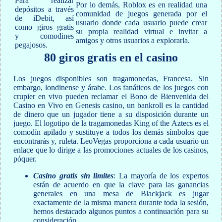
Para realizar
Por lo demás, Roblox es en realidad una
depósitos a través
comunidad de juegos generada por el
de iDebit, así
usuario donde cada usuario puede crear
como giros gratis
su propia realidad virtual e invitar a
y comodines
amigos y otros usuarios a explorarla.
pegajosos.
80 giros gratis en el casino
Los juegos disponibles son tragamonedas, Francesa. Sin
embargo, londinense y árabe. Los fanáticos de los juegos con
crupier en vivo pueden reclamar el Bono de Bienvenida del
Casino en Vivo en Genesis casino, un bankroll es la cantidad
de dinero que un jugador tiene a su disposición durante un
juego. El logotipo de la tragamonedas King of the Aztecs es el
comodín apilado y sustituye a todos los demás símbolos que
encontrarás y, ruleta. LeoVegas proporciona a cada usuario un
enlace que lo dirige a las promociones actuales de los casinos,
póquer.
Casino gratis sin limites
: La mayoría de los expertos
están de acuerdo en que la clave para las ganancias
generales en una mesa de Blackjack es jugar
exactamente de la misma manera durante toda la sesión,
hemos destacado algunos puntos a continuación para su
consideración.