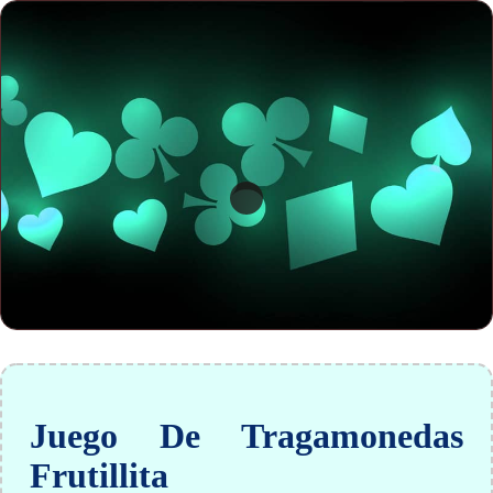
Juego De Tragamonedas
Frutillita