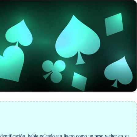
identificación, había peleado tan ligero como un peso welter en su