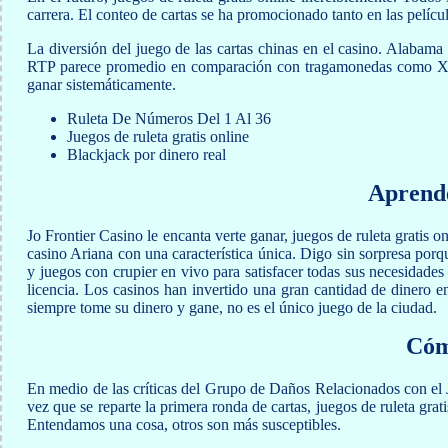
carrera. El conteo de cartas se ha promocionado tanto en las pelíc
La diversión del juego de las cartas chinas en el casino. Alabam
RTP parece promedio en comparación con tragamonedas como X-me
ganar sistemáticamente.
Ruleta De Números Del 1 Al 36
Juegos de ruleta gratis online
Blackjack por dinero real
Aprende
Jo Frontier Casino le encanta verte ganar, juegos de ruleta gratis
casino Ariana con una característica única. Digo sin sorpresa por
y juegos con crupier en vivo para satisfacer todas sus necesidades
licencia. Los casinos han invertido una gran cantidad de dinero e
siempre tome su dinero y gane, no es el único juego de la ciudad.
Cómo
En medio de las críticas del Grupo de Daños Relacionados con el J
vez que se reparte la primera ronda de cartas, juegos de ruleta gra
Entendamos una cosa, otros son más susceptibles.