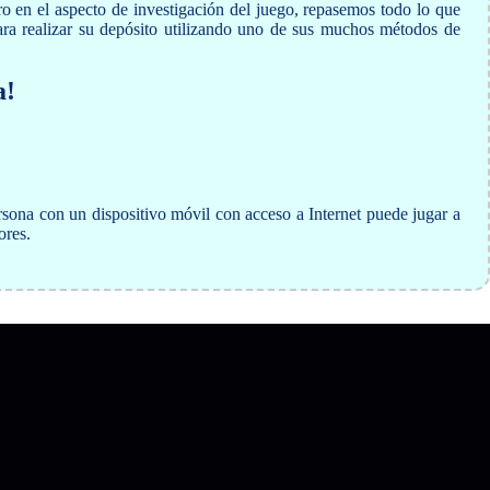
uro en el aspecto de investigación del juego, repasemos todo lo que
para realizar su depósito utilizando uno de sus muchos métodos de
a!
rsona con un dispositivo móvil con acceso a Internet puede jugar a
ores.