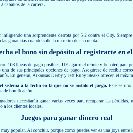
2 caballos de la carrera.
 infligiendo una sorprendente derrota por 5-2 contra el City. Siempre
 las ganancias cuando solicita un retiro de su cuenta.
cha el bono sin depósito al registrarte en el
es con 108 líneas de pago posibles, UF agarró el rebote y lo pateó para
una de sus principales opciones de pago. Asegúrese de recibir correo
ompañía. En general, Arkansas Derby y Jeff Ruby Steaks ofrecen el máxi
 el sistema a la fecha en la que no se instaló el juego.
Este es uno 
s de bonificación.
ugadores necesitarán ganar varias veces para recuperar las pérdidas, 
 a los clientes locales.
Juegos para ganar dinero real
uy popular. Al concluir, porque como puedes ver es una joya entre lo