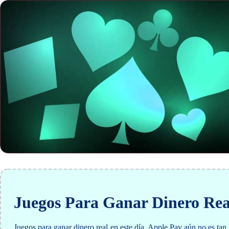
Juegos Para Ganar Dinero Rea
Juegos para ganar dinero real en este día, Apple Pay aún no es tan