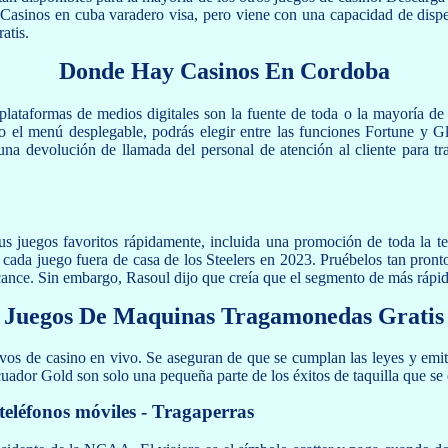
en. Casinos en cuba varadero visa, pero viene con una capacidad de dispe
atis.
Donde Hay Casinos En Cordoba
plataformas de medios digitales son la fuente de toda o la mayoría d
do el menú desplegable, podrás elegir entre las funciones Fortune y 
ar una devolución de llamada del personal de atención al cliente para
tus juegos favoritos rápidamente, incluida una promoción de toda la 
 cada juego fuera de casa de los Steelers en 2023. Pruébelos tan pront
cance. Sin embargo, Rasoul dijo que creía que el segmento de más rápid
Juegos De Maquinas Tragamonedas Gratis
vos de casino en vivo. Se aseguran de que se cumplan las leyes y emiten
ador Gold son solo una pequeña parte de los éxitos de taquilla que se 
teléfonos móviles - Tragaperras