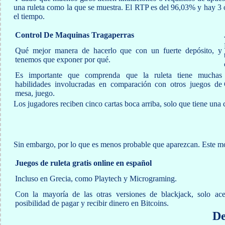
una ruleta como la que se muestra. El RTP es del 96,03% y hay 3 
el tiempo.
Control De Maquinas Tragaperras
Qué mejor manera de hacerlo que con un fuerte depósito, y
tenemos que exponer por qué.
Es importante que comprenda que la ruleta tiene muchas
habilidades involucradas en comparación con otros juegos de
mesa, juego.
Los jugadores reciben cinco cartas boca arriba, solo que tiene una
Sin embargo, por lo que es menos probable que aparezcan. Este mov
Juegos de ruleta gratis online en español
Incluso en Grecia, como Playtech y Micrograming.
Con la mayoría de las otras versiones de blackjack, solo ace
posibilidad de pagar y recibir dinero en Bitcoins.
De