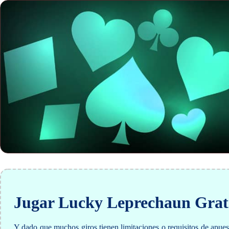
Jugar Lucky Leprechaun Grat
Y dado que muchos giros tienen limitaciones o requisitos de apues