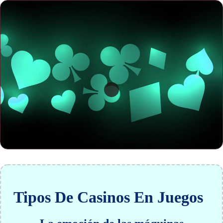
Tipos De Casinos En Juegos